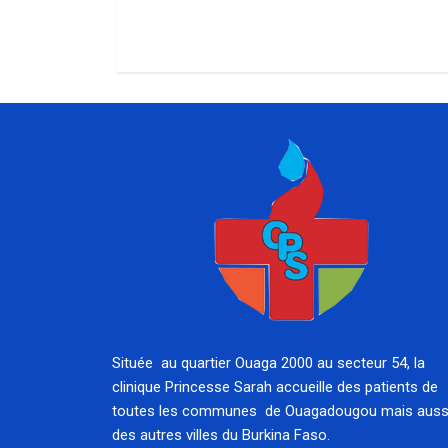
Située au quartier Ouaga 2000 au secteur 54, la
clinique Princesse Sarah accueille des patients de
toutes les communes de Ouagadougou mais auss
des autres villes du Burkina Faso.